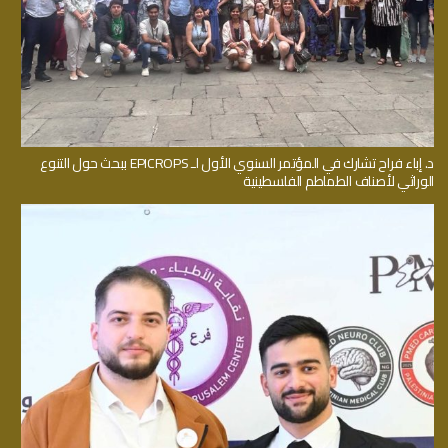
د. إباء فراح تشارك في المؤتمر السنوي الأول لـ EPICROPS ببحث حول التنوع
الوراثي لأصناف الطماطم الفلسطينية