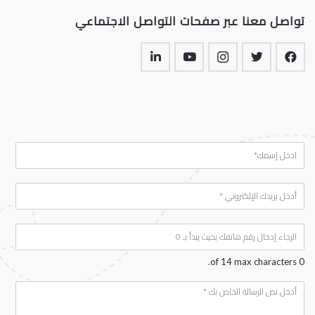
تواصل معنا عبر صفحات التواصل الاجتماعي
N
a
m
E
e
*
m
a
P
i
h
l
*
o
0 of 14 max characters.
n
e
Y
*
o