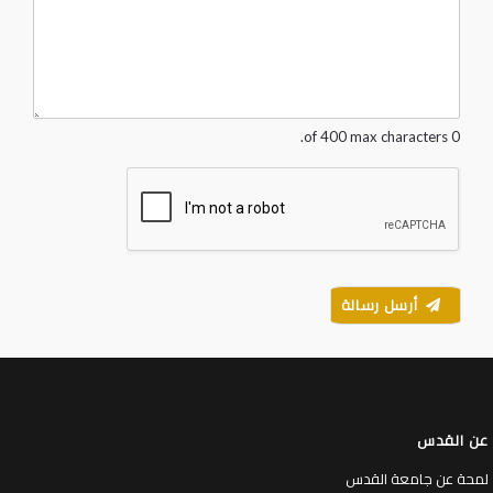
s
s
a
g
e
*
0 of 400 max characters.
أرسل رسالة
عن القدس
لمحة عن جامعة القدس