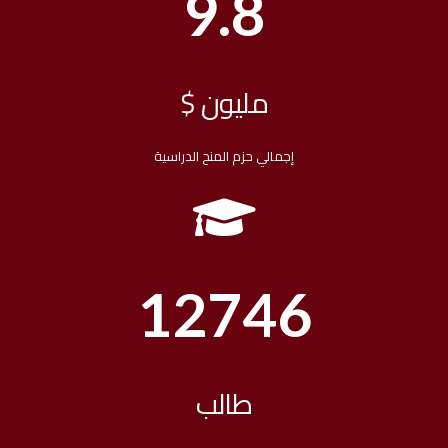
9.8
مليون $
إجمالي حزم المنح الدراسية
12746
طالب