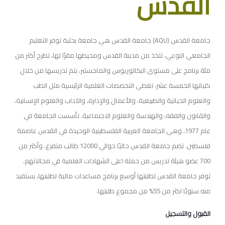
القدس
جامعة القدس (AQU) جامعة القدس هي جامعة بحثية توفر التعليم
الجامعي النوعي، تتخذ من مدينة القدس ومحيطها مقرًا لها، تطرح أكثر من
مئة برنامج على مستوى البكالوريوس والماجستير، يتم تدريسها من خلال
كلياتها الخمسة عشر، تغطي التخصصات العلمية الرئيسية مثل الطب
والعلوم الحياتية والطبيعية، والأعمال والإدارة، والآداب والعلوم الإنسانية،
والقانون والفقه، والهندسة والعلوم الاجتماعية. تأسست الجامعة في
عام 1977، وهي الجامعة العربية الفلسطينية الوحيدة في القدس عاصمة
فلسطين. تضم جامعة القدس حاليًا حوالي 12000 طالب متفرغ، وأكثر من
700 عضو هيئة تدريس من حملة اعلى الشهادات العلمية في مجالاتهم.
توفر جامعة القدس لطلبتها أوسع برنامج مساعدات مالية لطلبتها، يستفيد
منه سنويًا اكثر من 55% من مجموع طلبتها.
القبول والتسجيل