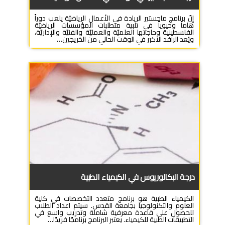
إنّ برنامج ماجستير الريادة في الأعمال الرياضيّة يلعب دوراً
هاماً وحيوياً في تلبية متطلبات المؤسسات الرياضيّة
الفلسطينية وحاجاتها العلميّة والعمليّة والفنيّة والإداريّة،
ويُعد الرافد الأكبر في الوقت الحالي من الخريجين…
درجة البكالوريوس في الكيمياء الطبية
الكيمياء الطبية هو برنامج متعدد التخصصات في كلية
العلوم والتكنولوجيا بجامعة القدس. سيتم اعداد الطلاب
للحصول على قاعدة معرفية شاملة وتدريب واسع في
التطبيقات الطبية للكيمياء. يعتبر البرنامج برنامجًا فريدًا…