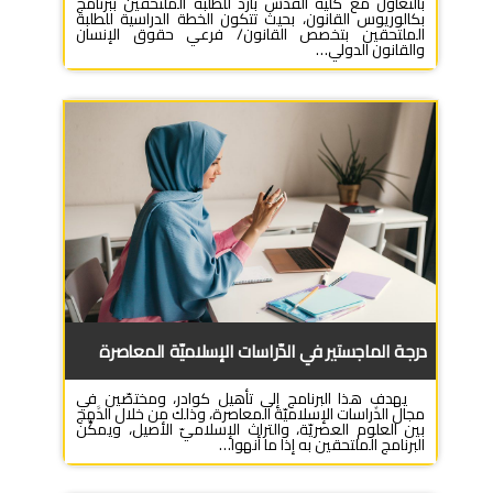
بالتعاون مع كلية القدس بارد للطلبة الملتحقين ببرنامج
بكالوريوس القانون، بحيث تتكون الخطة الدراسية للطلبة
الملتحقين بتخصص القانون/ فرعي حقوق الإنسان
والقانون الدولي…
درجة الماجستير في الدّراسات الإسلاميّة المعاصرة
يهدف هذا البرنامج إلى تأهيل كوادر، ومختصّين في
مجال الدﱢراسات الإسلاميّة المعاصرة، وذلك من خلال الدﱠمج
بين العلوم العصريّة، والتراث الإسلاميّ الأصيل، ويمكِّن
البرنامج الملتحقين به إذا ما أنهوا…