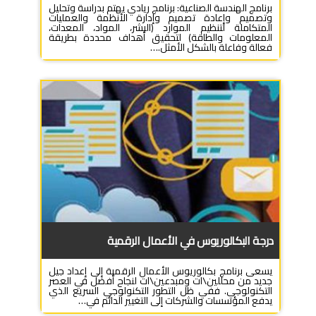
برنامج الهندسة الصناعية: برنامج ريادي يهتم بدراسة وتحليل
وتصميم وإعادة تصميم وإدارة الأنظمة والعمليات
المتكاملة لتنظيم الموارد (البشر، المواد، المعدات،
المعلومات والطاقة) لتحقيق أهداف محددة بطريقة
فعالة وفاعلة بالشكل الأمثل.…
درجة البكالوريوس في الأعمال الرقمية
يسعى برنامج بكالوريوس الأعمال الرقمية إلى إعداد جيل
جديد من محللين\ات ومبدعين\ات لنجاح أفضل في العصر
التكنولوجي. ففي ظل التطور التكنولوجي السريع الذي
يدفع المؤسسات والشركات إلى التغيير الدائم في…