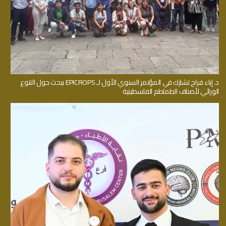
د. إباء فراح تشارك في المؤتمر السنوي الأول لـ EPICROPS ببحث حول التنوع
الوراثي لأصناف الطماطم الفلسطينية