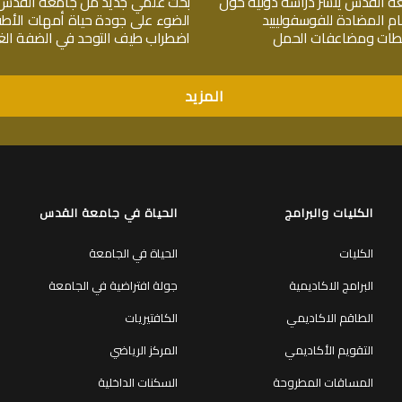
ة القدس ينشر دراسة دولية حول
بحث علمي جديد من جامعة القدس
ام المضادة للفوسفوليبيد
الضوء على جودة حياة أمهات الأط
جلطات ومضاعفات الحمل
اضطراب طيف التوحد في الضفة الغر
المزيد
الكليات والبرامج
الحياة في جامعة القدس
الكليات
الحياة في الجامعة
البرامج الاكاديمية
جولة افتراضية في الجامعة
الطاقم الاكاديمي
الكافتيريات
التقويم الأكاديمي
المركز الرياضي
المساقات المطروحة
السكنات الداخلية