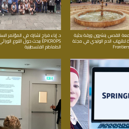
معة القدس ينشرون ورقة بحثية
د. إباء فراح تشارك في المؤتمر السن
ة لالتهاب الدم الوليدي في مجلة
EPICROPS ببحث حول التنوع الور
Frontiers
الطماطم الفلسطينية