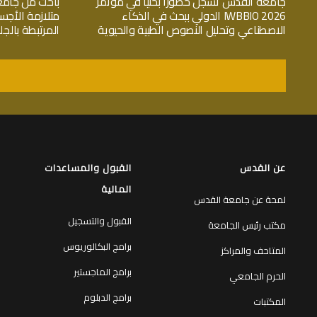
جامعة القدس تسجّل حضوراً بحثياً في مؤتمر
باحث من جامع
IWBBIO 2026 الدولي ببحث في الذكاء
متلازمة الأجس
الاصطناعي وتحليل النصوص الطبية والحيوية
المرتبطة بال
عن القدس
القبول والمساعدات
المالية
لمحة عن جامعة القدس
القبول والتسجيل
مكتب رئيس الجامعة
برامج البكالوريوس
المتاحف والمراكز
برامج الماجستير
الحرم الجامعي
برامج الدبلوم
المكتبات