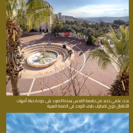
بحث علمي جديد من جامعة القدس يسلط الضوء على جودة حياة أمهات
الأطفال ذوي اضطراب طيف التوحد في الضفة الغربية