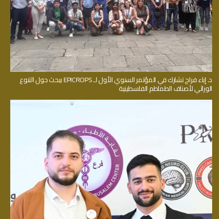
د. إباء فراح تشارك في المؤتمر السنوي الأول لـ EPICROPS ببحث حول التنوع
الوراثي لأصناف الطماطم الفلسطينية