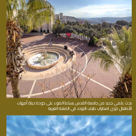
بحث علمي جديد من جامعة القدس يسلط الضوء على جودة حياة أمهات
الأطفال ذوي اضطراب طيف التوحد في الضفة الغربية