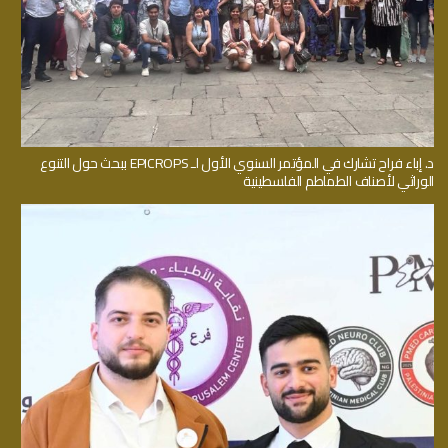
د. إباء فراح تشارك في المؤتمر السنوي الأول لـ EPICROPS ببحث حول التنوع
الوراثي لأصناف الطماطم الفلسطينية