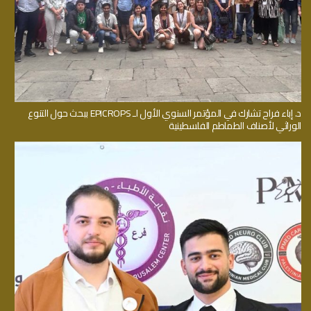
د. إباء فراح تشارك في المؤتمر السنوي الأول لـ EPICROPS ببحث حول التنوع
الوراثي لأصناف الطماطم الفلسطينية