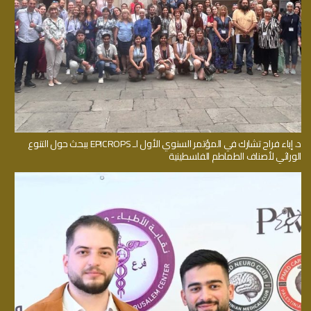
د. إباء فراح تشارك في المؤتمر السنوي الأول لـ EPICROPS ببحث حول التنوع
الوراثي لأصناف الطماطم الفلسطينية