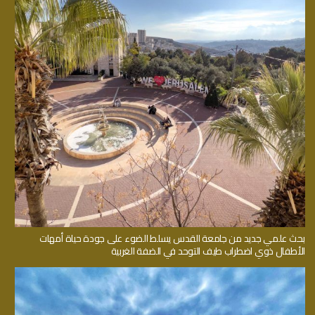
بحث علمي جديد من جامعة القدس يسلط الضوء على جودة حياة أمهات
الأطفال ذوي اضطراب طيف التوحد في الضفة الغربية