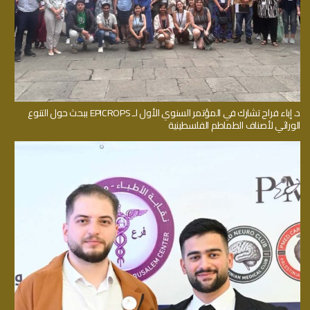
د. إباء فراح تشارك في المؤتمر السنوي الأول لـ EPICROPS ببحث حول التنوع
الوراثي لأصناف الطماطم الفلسطينية