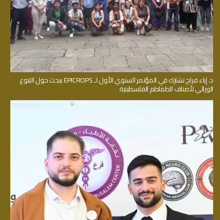
د. إباء فراح تشارك في المؤتمر السنوي الأول لـ EPICROPS ببحث حول التنوع
الوراثي لأصناف الطماطم الفلسطينية