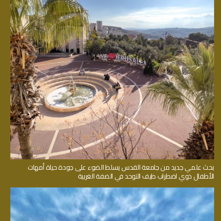
بحث علمي جديد من جامعة القدس يسلط الضوء على جودة حياة أمهات
الأطفال ذوي اضطراب طيف التوحد في الضفة الغربية