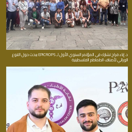
د. إباء فراح تشارك في المؤتمر السنوي الأول لـ EPICROPS ببحث حول التنوع
الوراثي لأصناف الطماطم الفلسطينية