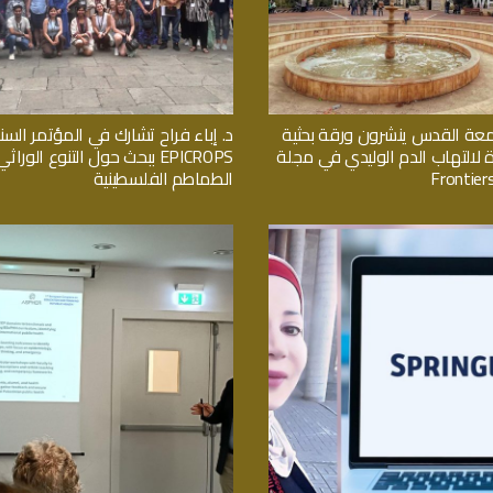
معة القدس ينشرون ورقة بحثية
د. إباء فراح تشارك في المؤتمر السن
ة لالتهاب الدم الوليدي في مجلة
EPICROPS ببحث حول التنوع الور
Frontiers
الطماطم الفلسطينية