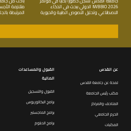
جامعة القدس تسجّل حضوراً بحثياً في مؤتمر
باحث من جامع
IWBBIO 2026 الدولي ببحث في الذكاء
متلازمة الأجس
الاصطناعي وتحليل النصوص الطبية والحيوية
المرتبطة بال
عن القدس
القبول والمساعدات
المالية
لمحة عن جامعة القدس
القبول والتسجيل
مكتب رئيس الجامعة
برامج البكالوريوس
المتاحف والمراكز
برامج الماجستير
الحرم الجامعي
برامج الدبلوم
المكتبات