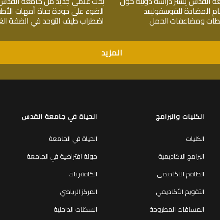
ة القدس ينشر دراسة دولية حول
بحث علمي جديد من جامعة القدس
ام المضادة للفوسفوليبيد
الضوء على جودة حياة أمهات الأط
جلطات ومضاعفات الحمل
اضطراب طيف التوحد في الضفة الغر
المزيد
الكليات والبرامج
الحياة في جامعة القدس
الكليات
الحياة في الجامعة
البرامج الاكاديمية
جولة افتراضية في الجامعة
الطاقم الاكاديمي
الكافتيريات
التقويم الأكاديمي
المركز الرياضي
المساقات المطروحة
السكنات الداخلية