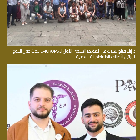
د. إباء فراح تشارك في المؤتمر السنوي الأول لـ EPICROPS ببحث حول التنوع
الوراثي لأصناف الطماطم الفلسطينية