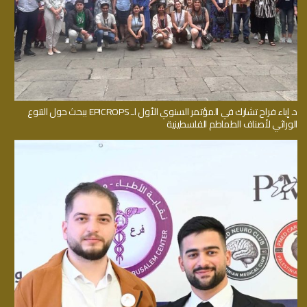
د. إباء فراح تشارك في المؤتمر السنوي الأول لـ EPICROPS ببحث حول التنوع
الوراثي لأصناف الطماطم الفلسطينية