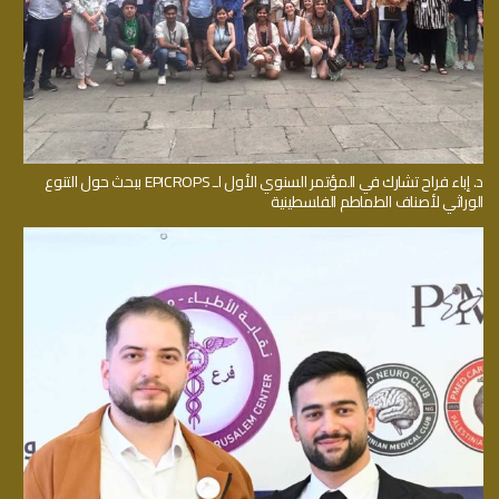
د. إباء فراح تشارك في المؤتمر السنوي الأول لـ EPICROPS ببحث حول التنوع
الوراثي لأصناف الطماطم الفلسطينية