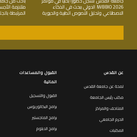
جامعة القدس تسجّل حضوراً بحثياً في مؤتمر
باحث من جامع
IWBBIO 2026 الدولي ببحث في الذكاء
متلازمة الأجس
الاصطناعي وتحليل النصوص الطبية والحيوية
المرتبطة بال
عن القدس
القبول والمساعدات
المالية
لمحة عن جامعة القدس
القبول والتسجيل
مكتب رئيس الجامعة
برامج البكالوريوس
المتاحف والمراكز
برامج الماجستير
الحرم الجامعي
برامج الدبلوم
المكتبات