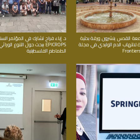
معة القدس ينشرون ورقة بحثية
د. إباء فراح تشارك في المؤتمر السن
ة لالتهاب الدم الوليدي في مجلة
EPICROPS ببحث حول التنوع الور
Frontiers
الطماطم الفلسطينية