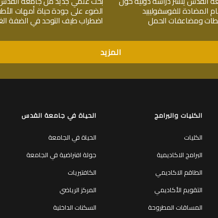
ة القدس ينشر دراسة دولية حول
بحث علمي جديد من جامعة القدس
ام المضادة للفوسفوليبيد
الضوء على جودة حياة أمهات الأط
جلطات ومضاعفات الحمل
اضطراب طيف التوحد في الضفة الغر
المزيد
الكليات والبرامج
الحياة في جامعة القدس
الكليات
الحياة في الجامعة
البرامج الاكاديمية
جولة افتراضية في الجامعة
الطاقم الاكاديمي
الكافتيريات
التقويم الأكاديمي
المركز الرياضي
المساقات المطروحة
السكنات الداخلية