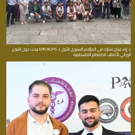
د. إباء فراح تشارك في المؤتمر السنوي الأول لـ EPICROPS ببحث حول التنوع
الوراثي لأصناف الطماطم الفلسطينية