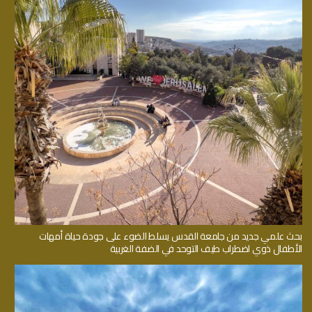
بحث علمي جديد من جامعة القدس يسلط الضوء على جودة حياة أمهات
الأطفال ذوي اضطراب طيف التوحد في الضفة الغربية