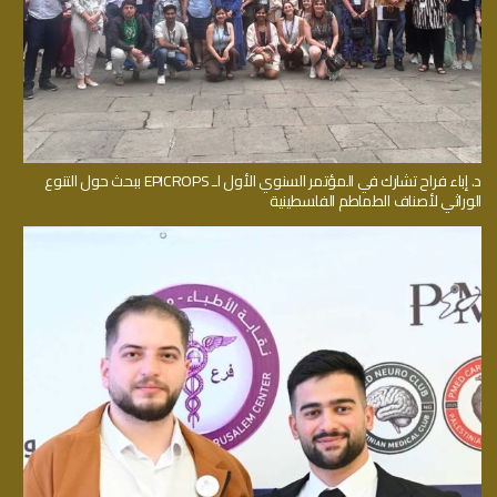
د. إباء فراح تشارك في المؤتمر السنوي الأول لـ EPICROPS ببحث حول التنوع
الوراثي لأصناف الطماطم الفلسطينية