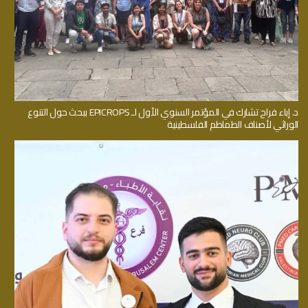
د. إباء فراح تشارك في المؤتمر السنوي الأول لـ EPICROPS ببحث حول التنوع
الوراثي لأصناف الطماطم الفلسطينية