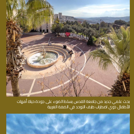
بحث علمي جديد من جامعة القدس يسلط الضوء على جودة حياة أمهات
الأطفال ذوي اضطراب طيف التوحد في الضفة الغربية