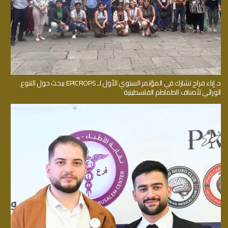
د. إباء فراح تشارك في المؤتمر السنوي الأول لـ EPICROPS ببحث حول التنوع
الوراثي لأصناف الطماطم الفلسطينية