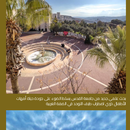
بحث علمي جديد من جامعة القدس يسلط الضوء على جودة حياة أمهات
الأطفال ذوي اضطراب طيف التوحد في الضفة الغربية