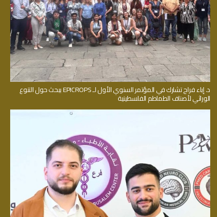
د. إباء فراح تشارك في المؤتمر السنوي الأول لـ EPICROPS ببحث حول التنوع
الوراثي لأصناف الطماطم الفلسطينية