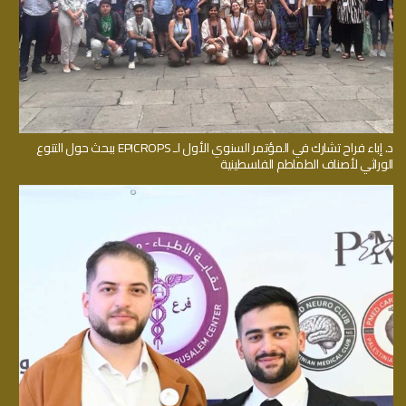
د. إباء فراح تشارك في المؤتمر السنوي الأول لـ EPICROPS ببحث حول التنوع
الوراثي لأصناف الطماطم الفلسطينية