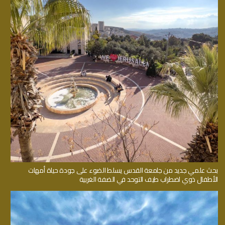
بحث علمي جديد من جامعة القدس يسلط الضوء على جودة حياة أمهات
الأطفال ذوي اضطراب طيف التوحد في الضفة الغربية