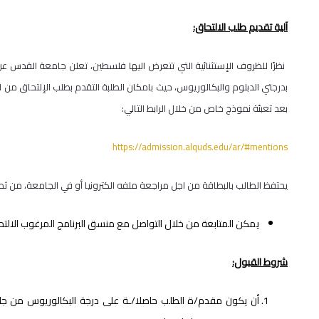
آلية تقديم طلب الالتحاق:
بدرجتي الدبلوم والبكالوريوس، حيث بامكان الطلبة التقدم بطلب الإلتحاق من
بعد تعبئة نموذج خاص من خلال الرابط التالي:
https://admission.alquds.edu/ar/#mentions
يحتفظ الطالب بالبطاقة من اجل مراجعة ملفه الكترونيا أو في الجامعة، من ثم ي
يمكن المتابعة من خلال التواصل مع منسق البرنامج المرغوب الالتح
شروط القبول:
أن يكون مقدم/ة الطلب حاصلا/ـة على درجة البكالوريوس من جام