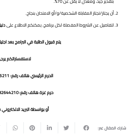
بتقدير جيد، ومعدل لا يقل عن 70%.
أن يجتاز/تجتاز المقابلة الشخصية/و/أو الامتحان بنجاح.
لتفاصيل عن الشروط المفصلة لكل برنامج، يمكنكم الاطلاع على
دليل
يتم قبول الطلبة في البرامج بعد اجتي
لاستفساراتكم يرج
الحرم الرئيسي هاتف رقم: 2756211-02 / جوال: 0592059407
حرم غزة هاتف رقم: 082644210 /082644220 /082644260
أو بواسطة البريد الالكتروني
u
شارك المقال عبر: