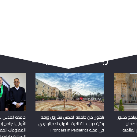
ربما يعجبك أيضا
نامج دكتور
باحثون من جامعة القدس ينشرون ورقة
جامعة القدس تن
وضمان
بحثية حول حالة نادرة لالتهاب الدم الوليدي
الأولى لبرنامج إ
 العالمية
في مجلة Frontiers in Pediatrics
المعلومات الجغر
المكانية وإدارة ا