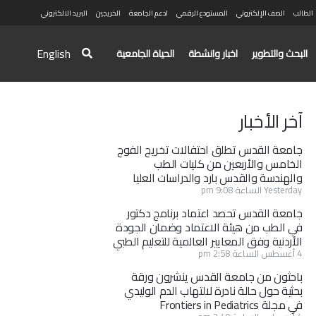
الطالب
الصف الإلكتروني
المستودع الرقمي
ادعم الجامعة
الخريجين
البريد الالكتروني
English
البحث والتطوير
اخبار وانشطة
الحياة الجامعية
آخر الأخبار
جامعة القدس تطلق احتفالات تخريج الفوج
الخامس والأربعين من كليات الطب
والهندسة والقدس بارد والدراسات العليا
Yesterday الساعة 9:08 pm
جامعة القدس تحصد اعتماد برنامج دكتور
في الطب من هيئة الاعتماد وضمان الجودة
الأردنية وفق المعايير العالمية للتعليم الطبي
4 أغسطس الساعة 2:58 pm
باحثون من جامعة القدس ينشرون ورقة
بحثية حول حالة نادرة لالتهاب الدم الوليدي
في مجلة Frontiers in Pediatrics