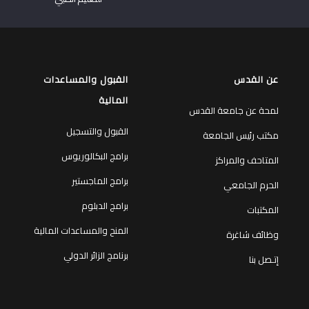
عن القدس
القبول والمساعدات
المالية
لمحة عن جامعة القدس
القبول والتسجيل
مكتب رئيس الجامعة
برامج البكالوريوس
المتاحف والمراكز
برامج الماجستير
الحرم الجامعي
برامج الدبلوم
المكتبات
المنح والمساعدات المالية
وظائف شاغرة
برنامج الزائر الدولي
إتـصل بنا