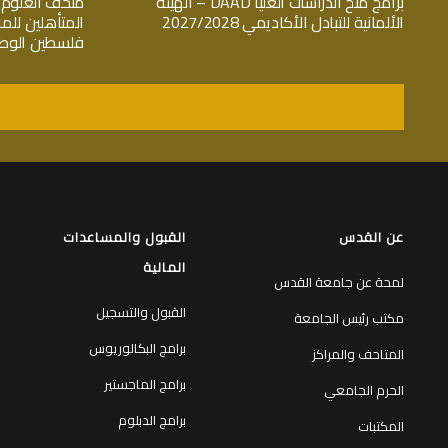
برامج منح الدراسات العليا DAAD – الهيئة
متحف العلوم 
الألمانية للتبادل الأكاديمي 2027/2028
فلسطين الوط
عن القدس
القبول والمساعدات
المالية
لمحة عن جامعة القدس
القبول والتسجيل
مكتب رئيس الجامعة
برامج البكالوريوس
المتاحف والمراكز
برامج الماجستير
الحرم الجامعي
برامج الدبلوم
المكتبات