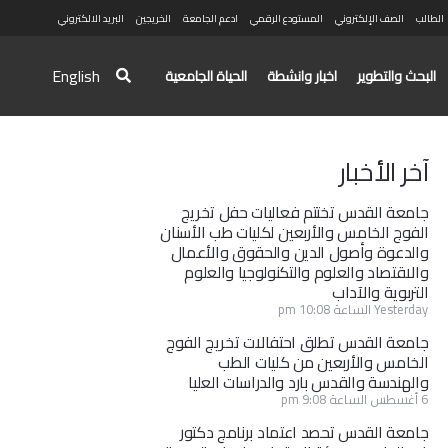
الطالب
الصف الإلكتروني
المستودع الرقمي
ادعم الجامعة
الخريجين
البريد الالكتروني
English
البحث والتطوير
اخبار وانشطة
الحياة الجامعية
آخر الأخبار
جامعة القدس تختتم فعاليات حفل تخريج
الفوج الخامس والأربعين لكليات طب الأسنان
والدعوة وأصول الدين والحقوق والأعمال
والاقتصاد والعلوم والتكنولوجيا والعلوم
التربوية والآداب
Yesterday الساعة 10:08 pm
جامعة القدس تطلق احتفالات تخريج الفوج
الخامس والأربعين من كليات الطب
والهندسة والقدس بارد والدراسات العليا
6 أغسطس الساعة 9:08 pm
جامعة القدس تحصد اعتماد برنامج دكتور