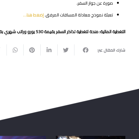
صورة عن جواز السفر،
تعبئة نموذج معادلة المساقات المرفق.
إضغط هنا…
التغطية المالية: منحة لتغطية تذاكر السفر بقيمة 530 يورو وراتب شهري بقيمة 850 يورو بدل نفقات معيشة للشهر الواحد ولمدة خمس شهور.
شارك المقال عبر: