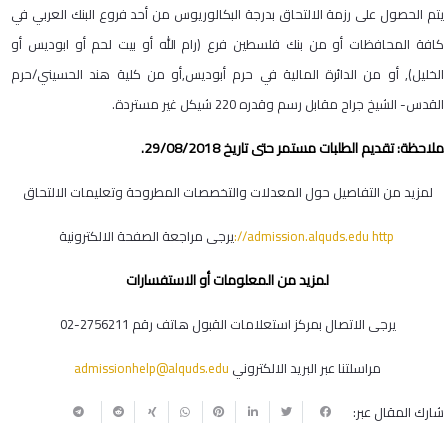
يتم الحصول على رزمة الالتحاق بدرجة البكالوريوس من أحد فروع البنك العربي في
كافة المحافظات أو من بنك فلسطين فرع (رام الله أو بيت لحم أو ابوديس أو
الخليل), أو من الدائرة المالية في حرم أبوديس,أو من كلية هند الحسيني/حرم
القدس- الشيخ جراح مقابل رسم وقدره 220 شيكل غير مستردة.
ملاحظة: تقديم الطلبات مستمر حتى تاريخ 29/08/2018.
لمزيد من التفاصيل حول المعدلات والتخصصات المطروحة وتعليمات الالتحاق
http
://admission.alquds.edu
يرجى
مراجعة
الصفحة
الالكترونية
لمزيد من المعلومات أو الاستفسارات
يرجى الاتصال بمركز استعلامات القبول هاتف رقم
02-2756211
مراسلتنا عبر البريد الالكتروني
admissionhelp@alquds.edu
شارك المقال عبر: