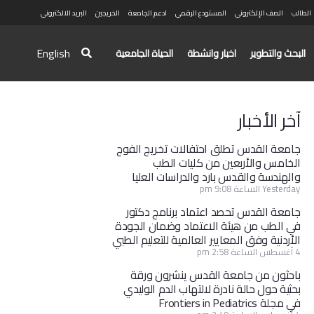
الطالب
الصف الإلكتروني
المستودع الرقمي
ادعم الجامعة
الخريجين
البريد الالكتروني
English
البحث والتطوير
اخبار وانشطة
الحياة الجامعية
آخر الأخبار
جامعة القدس تطلق احتفالات تخريج الفوج
الخامس والأربعين من كليات الطب
والهندسة والقدس بارد والدراسات العليا
Yesterday الساعة 9:08 pm
جامعة القدس تحصد اعتماد برنامج دكتور
في الطب من هيئة الاعتماد وضمان الجودة
الأردنية وفق المعايير العالمية للتعليم الطبي
4 أغسطس الساعة 2:58 pm
باحثون من جامعة القدس ينشرون ورقة
بحثية حول حالة نادرة لالتهاب الدم الوليدي
في مجلة Frontiers in Pediatrics