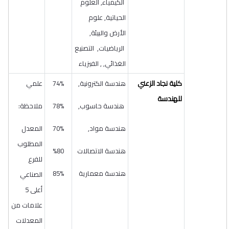
الكيمياء, العلوم
الحياتية, علوم
الأرض والبيئة,
الرياضيات, التصنيع
الغذائي, , الفيزياء
كلية نجاد الزعني
هندسة الكترونية,
74%
علمي
للهندسة
هندسة حاسوب,
78%
ملاحظة:
هندسة مواد,
70%
المعدل
المطلوب
هندسة الاتصالات
80
%
للفرع
هندسة معمارية
85%
الصناعي
أعلى 5
علامات من
المعدلات