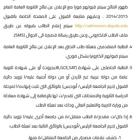
ظهور النتائج سيتم قبولهم فورا مع الإعلان عن نتائج الثانوية العامة للعام
2014/2015 . وعليهم متابعة القبول على الصفحة الخاصة بالقبول
http://admission.alquds.edu
سيتم إعلام الطالب بقبوله عن طريق
ملف الطلب الالكتروني وعن طريق رسالة قصيرة الى الجوال (SMS).
الطلبة المتقدمين بتعبئة طلب التحاق بعد الإعلان عن نتائج الثانوية العامة
سيتم قبولهم الكترونيا بشكل فوري.
الطلبة الحاصلين على شهادة (IB,GCE,SAT,بجروت) أو على شهادة ثانوية
عامة من دولة عربية غير الأردن أو من دولة أجنبية عليه/ا تزويد دائرة
القبول (حرم الجامعة الرئيس/ أبوديس) بالوثائق التي تثبت إنهاءه/ا لمرحلة
الدراسة الثانوية والامتحانات التي تقدم/ت لها بالإضافة إلى شهادة معادلة
من وزارة التربية والتعليم العالي وذلك بعد تعبئة الطلب
إذا كان/ت مقدم/ة الطلب منتقل/ة من جامعة أخرى عليه/ا تزويد دائرة
القبول (حرم الجامعة الرئيس/أبوديس) بالوثائق التالية بعد تعبئة الطلب:
كشف علامات مصدق من الجامعة المنتقل/ة منها.