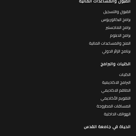
القبول والمساعدات المالية
القبول والتسجيل
برامج البكالوريوس
برامج الماجستير
برامج الدبلوم
المنح والمساعدات المالية
برنامج الزائر الدولي
الكليات والبرامج
الكليات
البرامج الاكاديمية
الطاقم الاكاديمي
التقويم الأكاديمي
المساقات المطروحة
الهواتف الداخلية
الحياة في جامعة القدس