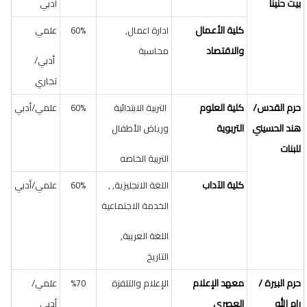
بيت حنينا
أدبي
كلية الأعمال
ادارة اعمال,
60%
علمي
والاقتصاد
محاسبة
أدبي/
تجاري
حرم القدس/
كلية العلوم
التربية الابتدائية
60%
علمي/أدبي
هند الحسيني
التربوية
ورياض الأطفال
للبنات
التربية الخاصه
كلية الآداب
اللغة الانجليزية, ,
60%
علمي/أدبي
الخدمة الاجتماعية
اللغة العريبة,
التاريخ
حرم البيرة /
معهد الإعلام
الإعلام والتلفزة
70
%
علمي/
رام الله
العصري
أدبي