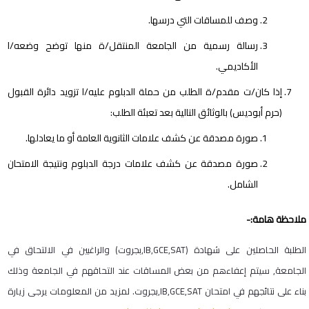
وصف للمساقات التي درسها.
رسالة رسمية من الجامعة المنتقل/ة منها توضح وضعه/ا
الأكاديمي.
إذا كان/ت مقدم/ة الطلب من حملة الدبلوم عليه/ا تزويد دائرة القبول
(حرم أبوديس) بالوثائق التالية بعد تعبئة الطلب:
صورة مصدقة عن كشف علامات الثانوية العامة أو ما يعادلها.
صورة مصدقة عن كشف علامات درجة الدبلوم ونتيجة الامتحان
الشامل.
ملاحظة هامة:-
الطلبة الحاصلين على شهادة (IB,GCE,SAT,بجروت) والراغبين في الالتحاق في
الجامعة, سيتم إعفاءهم من بعض المساقات عند التحاقهم في الجامعة وذلك
بناء على نتائجهم في امتحان IB,GCE,SAT,بجروت. لمزيد من المعلومات يرجى زيارة