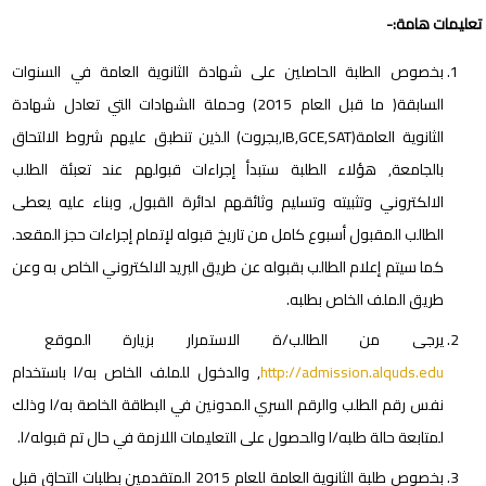
تعليمات هامة:-
بخصوص الطلبة الحاصلين على شهادة الثانوية العامة في السنوات
السابقة( ما قبل العام 2015) وحملة الشهادات التي تعادل شهادة
الثانوية العامة(IB,GCE,SAT,بجروت) الذين تنطبق عليهم شروط الالتحاق
بالجامعة, هؤلاء الطلبة ستبدأ إجراءات قبولهم عند تعبئة الطلب
الالكتروني وتثبيته وتسليم وثائقهم لدائرة القبول, وبناء عليه يعطى
الطالب المقبول أسبوع كامل من تاريخ قبوله لإتمام إجراءات حجز المقعد.
كما سيتم إعلام الطالب بقبوله عن طريق البريد الالكتروني الخاص به وعن
طريق الملف الخاص بطلبه.
يرجى من الطالب/ة الاستمرار بزيارة الموقع
http://admission.alquds.edu
, والدخول للملف الخاص به/ا باستخدام
نفس رقم الطلب والرقم السري المدونين في البطاقة الخاصة به/ا وذلك
لمتابعة حالة طلبه/ا والحصول على التعليمات اللازمة في حال تم قبوله/ا.
بخصوص طلبة الثانوية العامة للعام 2015 المتقدمين بطلبات التحاق قبل