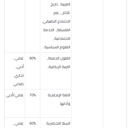
العربية , تاريخ
,الآثار, , علم
الاجتماع التطبيقي,
الفلسفة, الخدمة
الاجتماعية,
العلوم السياسية .
الفنون الجميلة,
60%
علمي ,
التربية الرياضية,
أدبي,
تجاري,
صناعي
اللغة الإنجليزية
70%
علمي/أدبي
وآدابها
السنة التحضيرية
60%
علمي ,