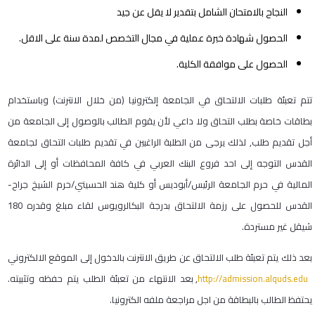
النجاح بالامتحان الشامل بتقدير لا يقل عن جيد
الحصول شهادة خبرة عملية في مجال التخصص لمدة سنة على الاقل.
الحصول على موافقة الكلية.
تتم تعبئة طلبات الالتحاق في الجامعة إلكترونيا (من خلال الانترنت) وباستخدام
بطاقات خاصة بطلب التحاق ولا داعي لأن يقوم الطالب بالوصول إلى الجامعة من
أجل تقديم طلب, لذلك يرجى من الطلبة الراغبين في تقديم طلبات التحاق لجامعة
القدس التوجه إلى احد فروع البنك العربي في كافة المحافظات أو إلى الدائرة
المالية في حرم الجامعة الرئيس/أبوديس أو كلية هند الحسيني/حرم الشيخ جراح-
القدس للحصول على رزمة الالتحاق بدرجة البكالرويوس لقاء مبلغ وقدره 180
شيقل غير مستردة.
بعد ذلك يتم تعبئة طلب الالتحاق عن طريق الانترنت بالدخول إلى الموقع الالكتروني
http://admission.alquds.edu
, بعد الانتهاء من تعبئة الطلب يتم حفظه وتثبيته.
يحتفظ الطالب بالبطاقة من اجل مراجعة ملفه الكترونيا.