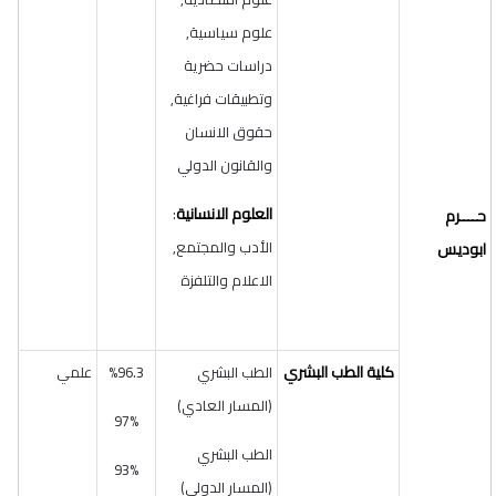
علوم سياسية,
دراسات حضرية
وتطبيقات فراغية,
حقوق الانسان
والقانون الدولي
العلوم الانسانية
:
حــــرم
الأدب والمجتمع,
ابوديس
الاعلام والتلفزة
كلية الطب البشري
الطب البشري
96.3
%
علمي
(المسار العادي)
97%
الطب البشري
93%
(المسار الدولي)