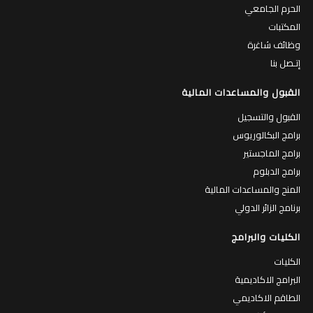
الحرم الجامعي
المكتبات
وظائف شاغرة
إتـصل بنا
القبول والمساعدات المالية
القبول والتسجيل
برامج البكالوريوس
برامج الماجستير
برامج الدبلوم
المنح والمساعدات المالية
برنامج الزائر الدولي
الكليات والبرامج
الكليات
البرامج الاكاديمية
الطاقم الاكاديمي