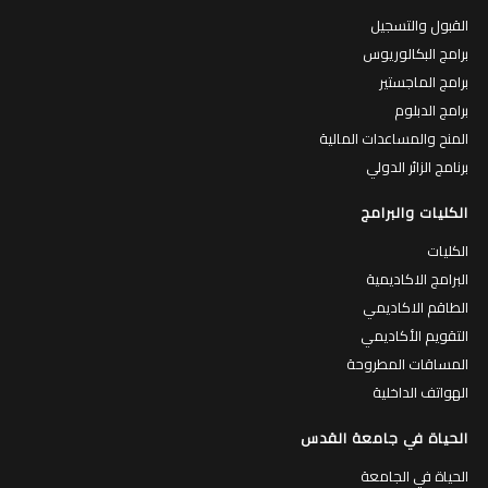
القبول والتسجيل
برامج البكالوريوس
برامج الماجستير
برامج الدبلوم
المنح والمساعدات المالية
برنامج الزائر الدولي
الكليات والبرامج
الكليات
البرامج الاكاديمية
الطاقم الاكاديمي
التقويم الأكاديمي
المساقات المطروحة
الهواتف الداخلية
الحياة في جامعة القدس
الحياة في الجامعة