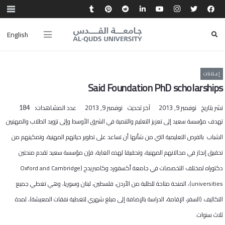
English
إعـلانات
Said Foundation PhD scholarships
نشر بتاريخ
نوفمبر 9, 2013
آخر تحديث
نوفمبر 9, 2013
عدد المشاهدات:
184
تهدف مؤسسة سعيد إلى تعزيز التعليم والتنمية في الشرق الأوسط وإلى تزويد الطلاب والمهنيين
الشباب بالفرص التعليمية التي من شأنها أن تساعد على تطوير حياتهم المهنية، وتمكينهم من
تحقيق إنجاز في مجالاتهم المهنية، وتحقيقا لهذه الغاية، فإن مؤسسة سعيد تقدم منحتين
دكتوراه لمختلف التخصصات في جامعة أكسفورد وكامبريدج (
Oxford and Cambridge
universities
)، المنحة متاحة للطلبة من الأردن، فلسطين، لبنان وسوريا، وهي تغطي جميع
التكاليف (السفر، الإقامة، الدراسة بالإضافة إلى مبلغ شهري لتغطية نفقات المعيشة)، لمدة
ثلاث سنوات.