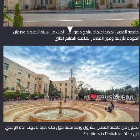
جامعة القدس تحصد اعتماد برنامج دكتور في الطب من هيئة الاعتماد وضمان
الجودة الأردنية وفق المعايير العالمية للتعليم الطبي
باحثون من جامعة القدس ينشرون ورقة بحثية حول حالة نادرة لالتهاب الدم الوليدي
في مجلة Frontiers in Pediatrics