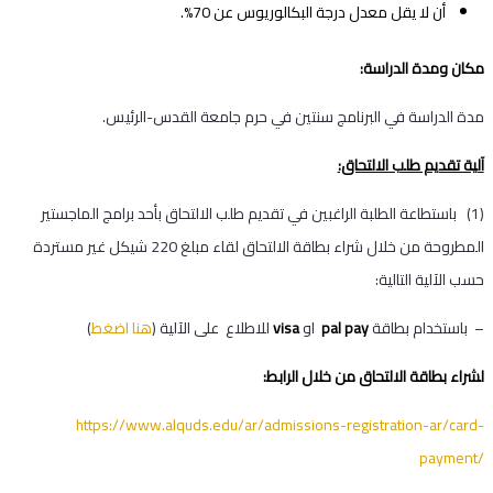
أن لا يقل معدل درجة البكالوريوس عن 70%.
مكان ومدة الدراسة:
مدة الدراسة في البرنامج سنتين في حرم جامعة القدس-الرئيس.
آلية تقديم طلب الالتحاق:
(1) باستطاعة الطلبة الراغبين في تقديم طلب الالتحاق بأحد برامج الماجستير
المطروحة من خلال شراء بطاقة الالتحاق لقاء مبلغ
220
شيكل غير مستردة
حسب الآلية التالية:
– باستخدام بطاقة
pal pay
او
visa
للاطلاع على الآلية (
هنا
اضغط
)
لشراء بطاقة الالتحاق من خلال الرابط:
https://www.alquds.edu/ar/admissions-registration-ar/card-
payment/