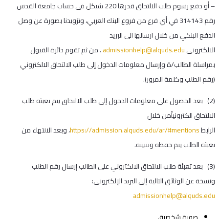
– أو دفع رسوم طلب الالتحاق قدرها
220
شيكل في حساب جامعة القدس
رقم 314143 في أي فرع من فروع البنك العربي، وتزويدنا بصورة عن وصل
الدفع البنكي من خلال ارسالها الى البريد
الالكتروني
admissionhelp@alquds.edu
. من ثم تقوم دائرة القبول
بمراسلة الطالب/ة وإرسال معلومات الدخول إلى طلب الالتحاق الالكتروني
(رقم الطلب وكلمة المرور).
(2) بعد الحصول على معلومات الدخول إلى طلب الالتحاق يتم تعبئة طلب
الالتحاق الكترونياًمن خلال
الرابط
https://admission.alquds.edu/ar/#mentions
، وبعد الانتهاء من
تعبئة الطلب يتم حفظه وتثبيته.
(3) بعد تعبئة طلب الالتحاق الالكتروني على الطالب إرسال رقم الطلب
ونسخة عن الوثائق التالية إلى البريد الإلكتروني:
admissionhelp@alquds.edu
صورة شخصية.