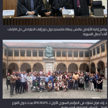
برنامج إدارة الأراضي يناقش رسالة ماجستير حول دور إثبات الحيازة في حل النزاعات
أثناء أعمال التسوية
د. إباء فراح تشارك في المؤتمر السنوي الأول لـ EPICROPS ببحث حول التنوع
الوراثي لأصناف الطماطم الفلسطينية