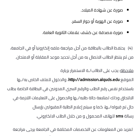
صورة عن شهادة الميلاد.
صورة عن الهوية أو جواز السفر.
صورة مصدقة عن كشف علامات الثانوية العامة.
(4) يحتفظ الطالب بالبطاقة من أجل مراجعة ملفه إلكترونيا أو في الجامعة،
من ثم ينتظر الطالب الاتصال به من أجل تحديد موعد المقابلة أو الامتحان.
ملاحظة
: يجب على الطالب/ـة الاستمرار بزيارة
الموقع
http://admission.alquds.edu
، والدخول للملف الخاص به/ـها
باستخدام نفس رقم الطلب والرقم السري المدونين في البطاقة الخاصة بطلب
الالتحاق وذلك لمتابعة حالة طلبه/ـها والحصول على التعليمات اللازمة في
حال تم قبوله/ـها، كما و سيتم إعلام الطلبة المقبولين بإرسال
رسالة
sms
للهاتف المحمول و من خلال الطلب الالكتروني.
لمزيد من المعلومات عن التخصصات المختلفة في الجامعة يرجى مراجعة