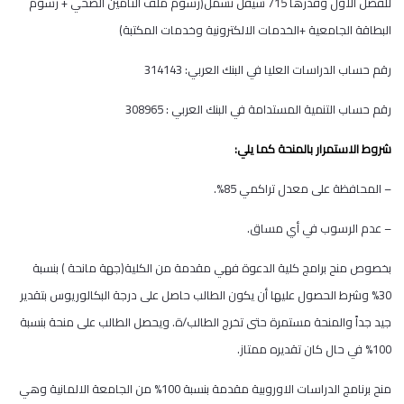
للفصل الاول وقدرها 715 شيقل تشمل(رسوم ملف التأمين الصحي + رسوم
البطاقة الجامعية +الخدمات الالكترونية وخدمات المكتبة)
رقم حساب الدراسات العليا في البنك العربي: 314143
رقم حساب التنمية المستدامة في البنك العربي : 308965
شروط الاستمرار بالمنحة كما يلي:
– المحافظة على معدل تراكمي 85%.
– عدم الرسوب في أي مساق.
بخصوص منح برامج كلية الدعوة فهي مقدمة من الكلية(جهة مانحة ) بنسبة
30% وشرط الحصول عليها أن يكون الطالب حاصل على درجة البكالوريوس بتقدير
جيد جداً والمنحة مستمرة حتى تخرج الطالب/ة. ويحصل الطالب على منحة بنسبة
100% في حال كان تقديره ممتاز.
منح برنامج الدراسات الاوروبية مقدمة بنسبة 100% من الجامعة الالمانية وهي