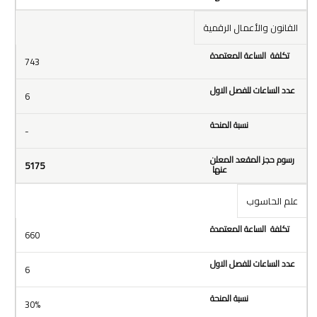
القانون والأعمال الرقمية
743
6
-
5175
علم الحاسوب
660
6
30%