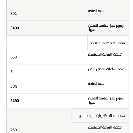
30%
3490
هندسة مصادر المياه
660
6
30%
3490
هندسة الالكترونيات والحاسوب
760