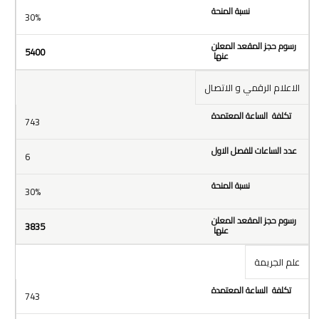
30%
5400
الاعلام الرقمي و الاتصال
743
6
30%
3835
علم الجريمة
743