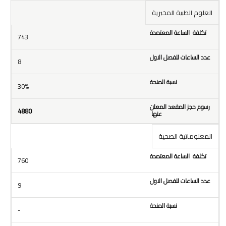
العلوم الطبية المخبرية
743
8
30%
4880
المعلوماتية الصحية
760
9
-