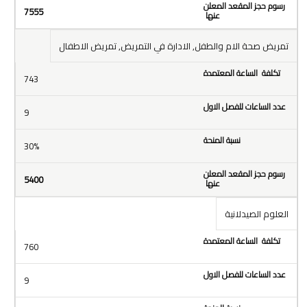
7555
تمريض صحة الام والطفل, الادارة في التمريض, تمريض الاطفال
743
9
30%
5400
العلوم الصيدلانية
760
9