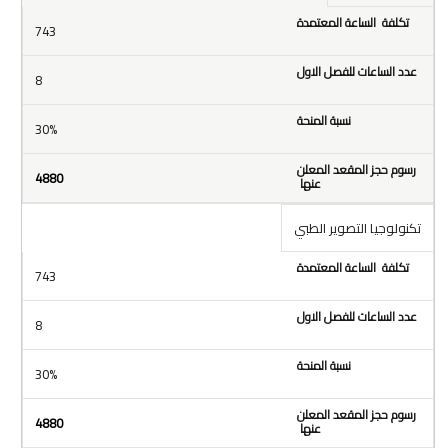
743
8
30%
4880
تكنولوجيا التصوير الطبي
743
8
30%
4880