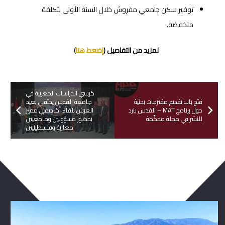
توفير سكن جامعي مفروش خلال السنة الأولى بتكلفة
منخفضة.
لمزيد من التفاصيل (
إضعط هنا
)
كرسي الدراسات المغربية في
فتح باب تقديم مقترحات بحثية
جامعة القدس يحتفي بعيد
حول برنامج MAT – القدس بارد
العرش بلقاء أكاديمي مميز
للنشر في مجلة محكّمة
بحضور مسؤولين وجامعيين
مغاربة وفلسطينيين
ربما يعجبك ايضا