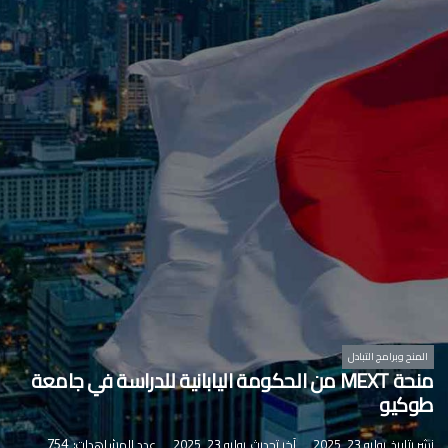
المنح وبرامج التبادل
منحة MEXT من الحكومة اليابانية للدراسة في جامعة
طوكيو
نشر بتاريخ
يوليو 23, 2025
آخر تحديث
يوليو 23, 2025
عدد المشاهدات:
754