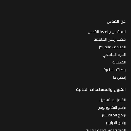
عن القدس
لمحة عن جامعة القدس
مكتب رئيس الجامعة
المتاحف والمراكز
الحرم الجامعي
المكتبات
وظائف شاغرة
إتـصل بنا
القبول والمساعدات المالية
القبول والتسجيل
برامج البكالوريوس
برامج الماجستير
برامج الدبلوم
المنح والمساعدات المالية