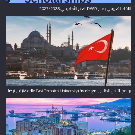
اللقاء التعريفي بمنح DAAD للعام الأكاديمي 2027/2028
برنامج التبادل الطلابي مع جامعة (Middle East Technical University) في تركيا