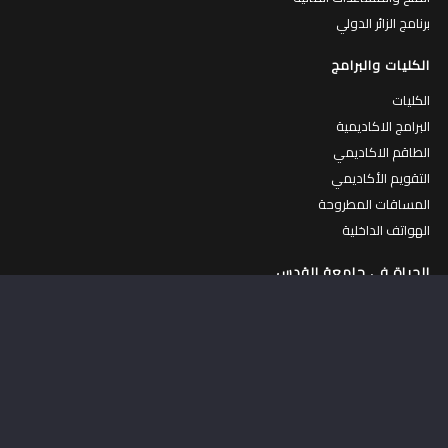
برنامج الزائر الدولي
الكليات والبرامج
الكليات
البرامج الاكاديمية
الطاقم الاكاديمي
التقويم الأكاديمي
المساقات المطروحة
الهواتف الداخلية
الحياة في جامعة القدس
الحياة في الجامعة
جولة افتراضية في الجامعة
الكافتيريات
المركز الرياضي
السكنات الداخلية
عمادة شؤون الطلبة