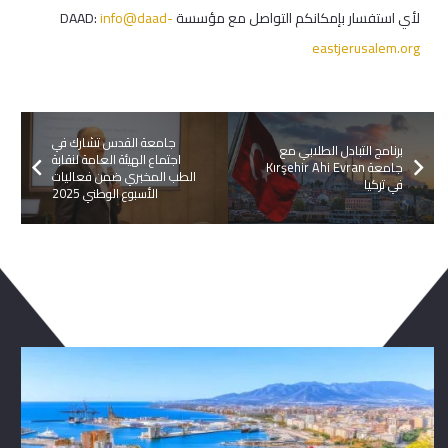
لأي استفسار بإمكانكم التواصل مع مؤسسة DAAD:
info@daad-
eastjerusalem.org
جامعة القدس تشارك في
برنامج التبادل الطلابي مع
اجتماع الهيئة العامة لنقابة
جامعة Kırşehir Ahi Evran
الطب المخبري ضمن فعاليات
في تركيا
الأسبوع الوطني 2025
ربما يعجبك ايضا