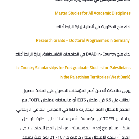
Master Studies for All Academic Disciplines
نداء منح الدكتوراة في ألمانيا، زيارة الرابط أدناه:
Research Grants – Doctoral Programmes in Germany
نداء منح DAAD In-Country في الجامعات الفلسطينية، زيارة الرابط أدناه:
In-Country Scholarships for Postgraduate Studies for Palestinians
in the Palestinian Territories (West Bank)
يرجى ملاحظة أنه من أهم المؤهلات للحصول على المنحة، حصول
. يتم
الطالب على 6.5 في امتحان IELTS أو ما يعادله لامتحان TOEFL
التقدم لامتحان اللغة الإنجليزية IELTS في المجلس الثقافي البريطاني
و امتحان TOEFL في مؤسسة الأمديست. لذا على الطلبة التواصل
بشكل مباشر مع إحدى المؤسستين من أجل الحجز للامتحان. يرجى
العلم أن نتيجة الامتحان تكون جاهزة من 10- 21 يوم حيث تعتمد