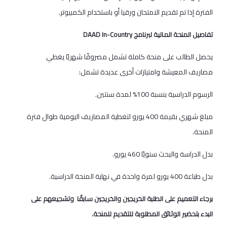
الفترة إذا تم تقديم الامتحان ورقيا أو باستخدام الكمبيوتر.
تفاصيل المنحة المالية لبرنامج DAAD In-Country
يحصل الطالب على منحة كاملة تشمل مصروفًا شهريًا يغطي
مصاريف المعيشة وامتيازات أخرى عديدة تشمل:
الرسوم الدراسية بنسبة 100% لمدة سنتين.
مبلغ شهري بقيمة 400 يورو لتغطية المصاريف اليومية طوال فترة
المنحة.
بدل الدراسة والبحث سنويًا 460 يورو.
بدل طباعة 400 يورو لمرة واحدة في نهاية المنحة الدراسية.
برجاء التعميم على الطلبة الخريجين والخريجين سابقًا وتشجيعهم على
البدء بتحضير الوثائق المطلوبة للتقديم للمنحة.