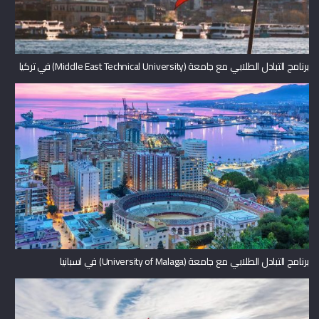
برنامج التبادل الطلابي مع جامعة (Middle East Technical University) في تركيا
برنامج التبادل الطلابي مع جامعة (University of Malaga) في اسبانيا