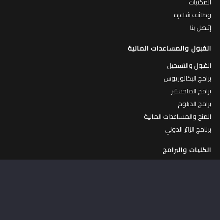
المكتبات
وظائف شاغرة
إتـصل بنا
القبول والمساعدات المالية
القبول والتسجيل
برامج البكالوريوس
برامج الماجستير
برامج الدبلوم
المنح والمساعدات المالية
برنامج الزائر الدولي
الكليات والبرامج
الكليات
البرامج الاكاديمية
الطاقم الاكاديمي
التقويم الأكاديمي
المساقات المطروحة