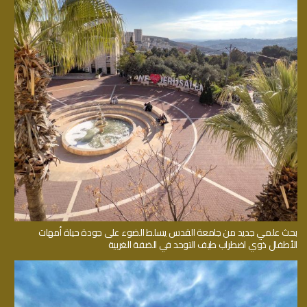
بحث علمي جديد من جامعة القدس يسلط الضوء على جودة حياة أمهات
الأطفال ذوي اضطراب طيف التوحد في الضفة الغربية