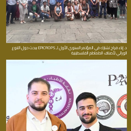
د. إباء فراح تشارك في المؤتمر السنوي الأول لـ EPICROPS ببحث حول التنوع
الوراثي لأصناف الطماطم الفلسطينية