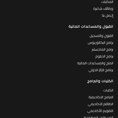
المكتبات
وظائف شاغرة
إتـصل بنا
القبول والمساعدات المالية
القبول والتسجيل
برامج البكالوريوس
برامج الماجستير
برامج الدبلوم
المنح والمساعدات المالية
برنامج الزائر الدولي
الكليات والبرامج
الكليات
البرامج الاكاديمية
الطاقم الاكاديمي
التقويم الأكاديمي
المساقات المطروحة