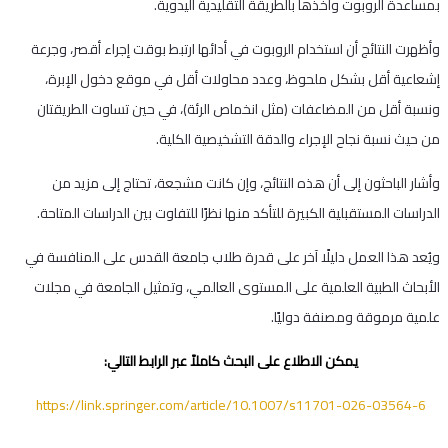
بمساعدة الروبوت وأخذها بالطريقة التقليدية اليدوية.
وأظهرت النتائج أن استخدام الروبوت في أدائها ارتبط بوقت إجراء أقصر، وجرعة
إشعاعية أقل بشكل ملحوظ، وعدد محاولات أقل في موقع دخول الإبرة،
ونسبة أقل من المضاعفات (مثل انخماص الرئة)، في حين تساوت الطريقتان
من حيث نسبة نجاح الإجراء والدقة التشخيصية الكلية.
وأشار الباحثون إلى أن هذه النتائج، وإن كانت مشجعة، تحتاج إلى مزيد من
الدراسات المستقبلية الكبيرة للتأكد منها نظرًا للتفاوت بين الدراسات المتاحة.
ويُعد هذا العمل دليلًا آخر على قدرة طلاب جامعة القدس على المنافسة في
الأبحاث الطبية العلمية على المستوى العالمي، وتمثيل الجامعة في مجلات
علمية مرموقة ومصنفة دوليًا.
يمكن الاطلاع على البحث كاملاً عبر الرابط التالي:
https://link.springer.com/article/10.1007/s11701-026-03564-6