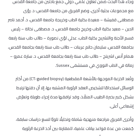
وجاء هذا البحث ضمن تعاون علمي دولي جمع باحثين من جامعة القدس
مع مجموعات بحثية أخرى، وضم الفريق من جامعة القدس: د. رؤى
مصطفى قفيشة – معيدة بكلية الطب وخريجة جامعة القدس، ⁠د. أحمد ناصر
الدين – معيد بكلية الطب وخريج جامعة القدس، د. مصطفى نخالة – رئيس
قسم الأجنة والتشريح بكلية الطب، عدلي لؤي نصورة – طالب طب سنة رابعة
بجامعة القدس، سليمان حاتم عرينات – طالب طب سنة رابعة بجامعة القدس،
همام أنس اشريتح – طالب طب سنة رابعة بجامعة القدس، د. سارة عمرو –
زمالة في الطب النووي في مستشفى Sussex.
وتُعد الخزعة الموجهة بالأشعة المقطعية (CT-guided biopsy) من أكثر
الوسائل استخدامًا لتشخيص العقد الرئوية المشتبه بها، إلا أن دقتها ترتبط
بشكل كبير بخبرة الطبيب المنفّذ، وقد ترافقها مدة إجراء طويلة وتعرّض
إشعاعي أعلى.
وأجرى الفريق مراجعة منهجية شاملة وتحليلًا تلويًا لتسع دراسات سابقة،
جُمعت من عدة قواعد بيانات علمية، للمقارنة بين أخذ الخزعة الرئوية