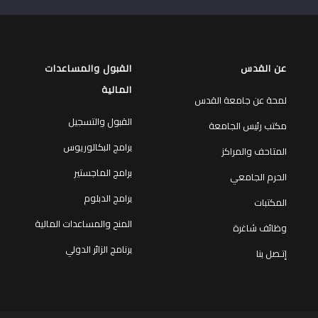
عن القدس
القبول والمساعدات
المالية
لمحة عن جامعة القدس
القبول والتسجيل
مكتب رئيس الجامعة
برامج البكالوريوس
المتاحف والمراكز
برامج الماجستير
الحرم الجامعي
برامج الدبلوم
المكتبات
المنح والمساعدات المالية
وظائف شاغرة
برنامج الزائر الدولي
إتـصل بنا