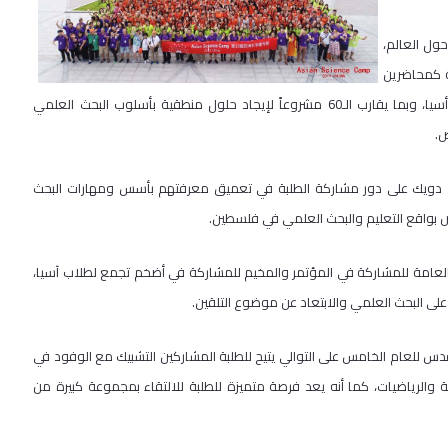
حول العالم،
ة كمحاضرين
في المخيم، وعشرة علماء آخرين حاصلين على أعلى الاوسمة العلمية في أسيا، وبما يقارب الـ60 مشروعاً لإيجاد حلول منطقية بأسلوب البحث العلمي
ص.
 حسن دويك على دور مشاركة الطلبة في تعميق معرفتهم بأسس ومهارات البحث
وض بواقع التعليم والبحث العلمي في فلسطين.
 العامة للمشاركة في المؤتمر والمخيم للمشاركة في أضخم تجمع لطلاب آسيا،
على البحث العلمي والابتعاد عن موضوع التلقين.
دس للعام الخامس على التوالي يتيح للطلبة المشاركين التشبيك مع الوفود في
تية والرياضيات، كما أنه يعد فرصة متميزة للطلبة للالتقاء بمجموعة كبيرة من