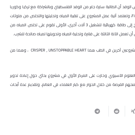
الوفد أن الطالبة سارة جابر من الوفد الفلسطيني وبالشراكة مع تركيا وكوريا
الجنوبية تمكنت من حصد الجائزة الفضية في موضوع البيئة تحت عنوان Filtrago، وتعتمد آلية عمل المشروع على تنقية المياه وتحليتها والتخلص من ملوثات
المحيطات والبحار، وقد تم تصميم الآلة التي تعمل على تحويل طاقة الأمواج إلى طاقة كهربائية لتشغيل 3 آلات أخرى، الأولى تقوم على تخلص المياه من
 أن تعمل الآلة الثالثة على فلترة وتحلية المياه وتحويلها لمياه صالحة للشرب.
وأضاف، الطالبان الأخران وهما، حازم أبو سعدة، وخليل القواسمة تقدما بمشروعين آخرين في الطب هما CRISPER , UNSTOPPABLE HEART ، وهما من
علوم الآسيوي وحازت على المركز الأول في مشروع بحثي حول إعادة تدوير
نحهم الفرصة من خلال الحوار مع كبار العلماء في العالم، وتقديم عدة أبحاث