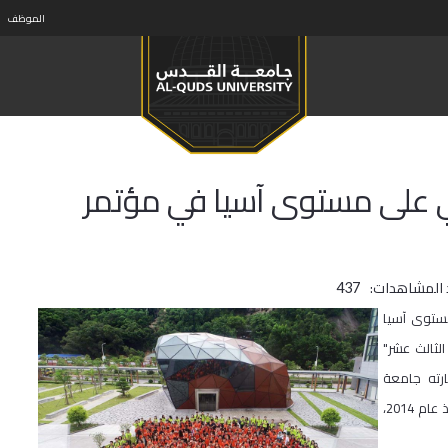
الموظف
ي على مستوى آسيا في مؤتمر
 المشاهدات:
437
مستوى آسيا
لآسيوي الثالث عشر"
رته جامعة
القدس من عدة مدارس فلسطينية كونها الممثل الفلسطيني في المخيم منذ عام 2014،