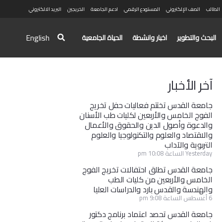
الطالب
الصف الإلكتروني
المستودع الرقمي
ادعم الجامعة
الخريجين
البريد الالكتروني
English
البحث والتطوير
اخبار وانشطة
الحياة الجامعية
آخر الأخبار
جامعة القدس تختتم فعاليات حفل تخريج
الفوج الخامس والأربعين لكليات طب الأسنان
والدعوة وأصول الدين والحقوق والأعمال
والاقتصاد والعلوم والتكنولوجيا والعلوم
التربوية والآداب
Yesterday الساعة 10:08 pm
جامعة القدس تطلق احتفالات تخريج الفوج
الخامس والأربعين من كليات الطب
والهندسة والقدس بارد والدراسات العليا
6 أغسطس الساعة 9:08 pm
جامعة القدس تحصد اعتماد برنامج دكتور