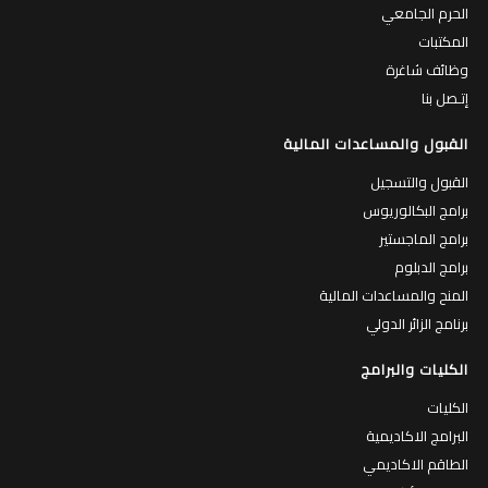
الحرم الجامعي
المكتبات
وظائف شاغرة
إتـصل بنا
القبول والمساعدات المالية
القبول والتسجيل
برامج البكالوريوس
برامج الماجستير
برامج الدبلوم
المنح والمساعدات المالية
برنامج الزائر الدولي
الكليات والبرامج
الكليات
البرامج الاكاديمية
الطاقم الاكاديمي