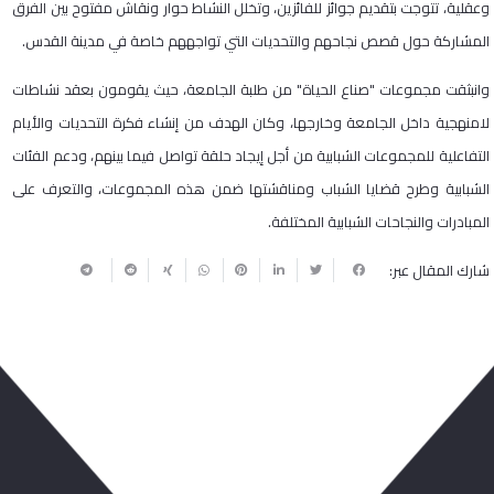
وعقلية، تتوجت بتقديم جوائز للفائزين، وتخلل النشاط حوار ونقاش مفتوح بين الفرق
المشاركة حول قصص نجاحهم والتحديات التي تواجههم خاصة في مدينة القدس.
وانبثقت مجموعات "صناع الحياة" من طلبة الجامعة، حيث يقومون بعقد نشاطات
لامنهجية داخل الجامعة وخارجها، وكان الهدف من إنشاء فكرة التحديات والأيام
التفاعلية للمجموعات الشبابية من أجل إيجاد حلقة تواصل فيما بينهم، ودعم الفئات
الشبابية وطرح قضايا الشباب ومناقشتها ضمن هذه المجموعات، والتعرف على
المبادرات والنجاحات الشبابية المختلفة.
شارك المقال عبر:
ربما يعجبك أيضا