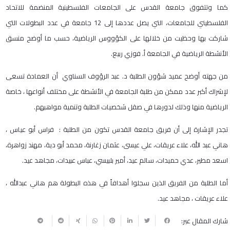
كما وتتفوق جامعة القدس على الجامعات الفلسطينية المنضمة للاتحاد
الفلسطيني للجامعات، التي يصل عددها إلى 12 جامعة في عدد البطولات التي
شاركت بها وحظيت من خلالها على الكؤووس الرياضية، حسب ما أوضح منسق
الأنشطة الرياضية في الجامعة أ. فوزي ربيع.
من جهته أوضح عميد شؤون الطلبة د. عبد الرؤوف السناوي أن العمادة تسعى
لإشراك أكبر عدد ممكن من طلبة الجامعة في الأنشطة على مختلف أنواعها ، خاصة
الرياضية منها وذلك لدورها في صقل شخصيات الطلبة وتنمية مواهبهم.
تجدر الإشارة إلى أن فريق جامعة القدس تكون من الطلبة : فراس أبو عياس ،
هاني عبد الله، علاء عريقات، علي عيسى، عثمان زغارنة، محمد أبو دية، مهند زواهرة،
اسعد مطير، عدي حميدات، سالم عيد، أمير بلبيسي، عباس عبيدات، مجاهد عيد.
أما الطلبة من الفريق الذين سجلوا أهدافاً في هذه البطولة هم هاني عبدالله ،
علاء عريقات ، مجاهد عيد.
شارك المقال عبر: