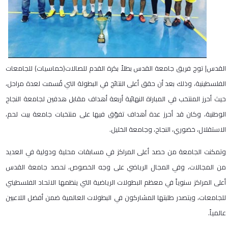
القدس| توج فريق جامعة القدس بطلاً بكرة القدم للصالات(خماسيات) للجامعات
الفلسطينية، وذلك بعد أن حقق أعلى النتائج في البطولة التي قُسمت لعدة مراحل،
حيث أحرز المنتخب في المباراة النهائية أربعة أهداف مقابل هدفين لجامعة النجاح
الوطنية، وكان قد أحرز عدة أهداف تفوّق فيها على منتخبات جامعة بيت لحم،
الاستقلال، خضوري، النجاح، وجامعة الخليل.
وتمكنت الجامعة من حصد أعلى المراكز في مسابقات محلية ودولية في العديد
من المجالات، وفي المجال الرياضي على وجه الخصوص، تحصد جامعة القدس
أعلى المراكز سنوياً في معظم البطولات الرياضية التي ينظمها الاتحاد الفلسطيني
للجامعات، ويتصدر طلبتها المشاركون في البطولات العالمية ضمن أفضل اللاعبين
عالمياً.