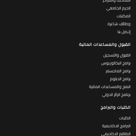
الحرم الجامعي
المكتبات
وظائف شاغرة
إتـصل بنا
القبول والمساعدات المالية
القبول والتسجيل
برامج البكالوريوس
برامج الماجستير
برامج الدبلوم
المنح والمساعدات المالية
برنامج الزائر الدولي
الكليات والبرامج
الكليات
البرامج الاكاديمية
الطاقم الاكاديمي