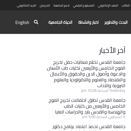
الطالب
الصف الإلكتروني
المستودع الرقمي
ادعم الجامعة
الخريجين
البريد الالكتروني
English
البحث والتطوير
اخبار وانشطة
الحياة الجامعية
آخر الأخبار
جامعة القدس تختتم فعاليات حفل تخريج
الفوج الخامس والأربعين لكليات طب الأسنان
والدعوة وأصول الدين والحقوق والأعمال
والاقتصاد والعلوم والتكنولوجيا والعلوم
التربوية والآداب
Yesterday الساعة 10:08 pm
جامعة القدس تطلق احتفالات تخريج الفوج
الخامس والأربعين من كليات الطب
والهندسة والقدس بارد والدراسات العليا
6 أغسطس الساعة 9:08 pm
جامعة القدس تحصد اعتماد برنامج دكتور