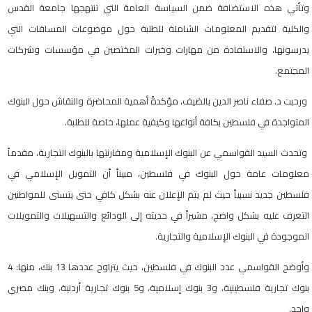
وتأتي هذه الاستضافة ضمن السياسة العامة التي تنتهجها جامعة القدس
والكلية لتقديم المعلومات الشاملة للطلبة حول موضوعات المساقات التي
يدرسونها، والاستفادة من مهارات وخبرات المختصين في مؤسسات وشركات
المجتمع.
ورحبت د. صفاء ناصر الدين بالضيف، مؤكدةً أهمية المحاضرة والنقاش حول البنوك
المتواجدة في فلسطين بكافة أنواعها وكيفية عملها، خاصة للطلبة.
وتحدث السيد القواسمي عن البنوك الإسلامية ومقارنتها بالبنوك التجارية، مقدماً
معلومات عامة حول البنوك في فلسطين، مبيناً أن التمويل الإسلامي في
فلسطين جديد نسبياً حيث لم يتم الإعلان عنه بشكل كافي حتى يتسنى للمواطنين
التعرف عليه بشكل واضح، مشيراً في حديثه إلى الودائع والتسهيلات والتمويلات
الموجودة في البنوك الإسلامية والتجارية.
وأوضح القواسمي عدد البنوك في فلسطين، حيث يتراوح عددها 13 بنك، منها: 4
بنوك تجارية فلسطينية، و3 بنوك إسلامية، و5 بنوك تجارية أردنية، وبنك مصري
واحد.