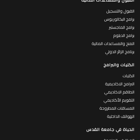
القبول والتسجيل
برامج البكالوريوس
برامج الماجستير
برامج الدبلوم
المنح والمساعدات المالية
برنامج الزائر الدولي
الكليات والبرامج
الكليات
البرامج الاكاديمية
الطاقم الاكاديمي
التقويم الأكاديمي
المساقات المطروحة
الهواتف الداخلية
الحياة في جامعة القدس