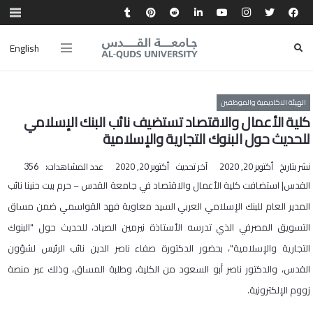
English
الهيئة الاكاديمية والموظفين
كلية الأعمال والاقتصاد تستضيف نائب البنك الإسلامي
للحديث حول البنوك التجارية والإسلامية
نشر بتاريخ
أكتوبر 20, 2020
آخر تحديث
أكتوبر 20, 2020
عدد المشاهدات:
356
القدس| استضافت كلية الأعمال والاقتصاد في جامعة القدس – حرم بيت حنينا نائب
المدير العام للبنك الإسلامي العربي السيد معاوية فهد القواسمي ضمن مساق
التسويق المصرفي الذي تدرسه الأستاذة نيرمين الصياد، للحديث حول "البنوك
التجارية والإسلامية"، بحضور الدكتورة صفاء ناصر الدين نائب الرئيس لشؤون
القدس، والدكتور ناصر أبو السعود من الكلية، وطلبة المساق، وذلك عبر منصة
زووم الإلكترونية.