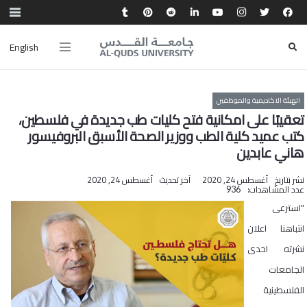
English
الهيئة الاكاديمية والموظفين
تعقيبًا على امكانية فتح كليات طب جديدة في فلسطين،
كتب عميد كلية الطب ووزير الصحة الأسبق البروفيسور
هاني عابدين
نشر بتاريخ
أغسطس 24, 2020
آخر تحديث
أغسطس 24, 2020
عدد المشاهدات:
936
"استرعى
انتباهنا اعلان
نشرته احدى
الجامعات
الفلسطينية