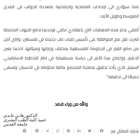
مما سيؤدي الى ارتدادات اقتصادية واجتماعية متعددة الجوانب في المدى
المتوسط وطويل الأمد.
أكتفي بذكر هذه المعطيات التي باعتقادي تكفي لوحدها لدفع الجهات المختصة
للتريث قبل منح الموافقة على تأسيس كليات طب جديدة في فلسطين، والتي آمل
من صانع القرار في الحكومة الفلسطينية بمختلف وزاراتها وهيئاتها، اخذها بعين
الاعتبار، وإخضاع هذا الأمر الى دراسة مستفيضة في اطار التخطيط الاستراتيجي
السليم، الذي يأخذ تحقيق مصلحة المجتمع بكافة مكوناته في الحسبان، ونسعى
جميعًا الى تحقيقه."
والله من وراء قصد
الدكتور هاني عابدي
عميد كلية الطب البشري
جامعة القدس
شارك المقال عبر: