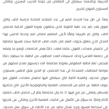
التدريبية، وكلاهما سيفضي الى الانتقاص من جودة التدريب السريري، وبالتالي
المستوى المهني للخريج.
رابعاً: في ظل هذا الازدياد الكبير في عدد المقاعد المتاحة لدراسة الطب والتي
تفوق بقدر كبير عدد طلبة الثانوية الذين يحققون شروط القبول الحالية لتخصص
الطب، والتي تم تقريرها وفقًا لأعلى المعايير لضمان تميز وجدية الدارس لهذا
المجال الذي يتعلق بحيوات البشر، فان كليات الطب الحالية ستجد نفسها مضطرة
الى تخفيض معدلات القبول، مثلما فعلت حاليًا بعض الجامعات (وهو ما نرفضه
في جامعة القدس) وذلك لاستيفاء العدد المطلوب من الطلبة، ما سيقود حتمًا
لنتيجتين: تعثر الطلبة المقبولين بشروط منخفضة اثناء دراستهم لعدم تمكنهم من
مواكبة المتطلبات المشددة في هذا التخصص، او التخرج بشق الانفس بمستوى
مهني محدود، والنتيجة الثانية التي سيفضي اليها تخفيض معدلات القبول هو
عزوف الطلبة عن الكثير من التخصصات العلمية والتكنولوجية الأخرى التي تحتاجها
فلسطين ونعاني من شحٍ فيها، اذ ما يزال مجتمعنا ينظر الى تخصص الطب باعتباره
الأكثر وقارًا، ما سيؤثر على الأقبال على الكليات العلمية الأخرى وبالتالي على قدرتها
على استدامة نفسها، ويزيد بشكل مطرد من عدد الأطباء في سوق عمل محدود،