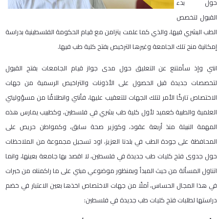
حول بدء
القبول لتخصص
الطب البشري فيها، والذي كما علمت يتزامن مع قيام الحكومة الفلسطينية بدراسة
إمكانية منح تلك الجامعة وغيرها الترخيص بفتح كلية طب فيها.
انني وإذ سأمتنع عن التعليق حول مدى جواز قيام الجامعات بفتح القبول
لتخصصات جديدة قبل الحصول على الأذونات والتراخيص الرسمية من جهات
الاختصاص تاركًا الأمر لتلك الجهات للتعقيب عليها، فأنني وانطلاقًا من مسؤوليتي
العلمية والطبية كعميد لأول كلية طب بشري في فلسطين، وكطبيب يمارس هذه
المهمة النبيلة منذ أربعة عقود، وكوزير صحة سابق، وكمواطن حريص على
المحافظة على جودة الطب في بلدنا العزيز، اود تسجيل مجموعة من الملاحظات
حول جدوى فتح كليات طب جديدة في فلسطين، لا اقصد بها جامعة بعينها، وانما
اتناول المسألة من حيث المبدأ وبمنظور موضوعي مبني على ما راكمناه من خبرات
في هذا المجال الحساس، آملًا من جهات الاختصاص اخذها بعين الاعتبار في خضم
دراستها لطلبات فتح كليات طب جديدة في فلسطين: