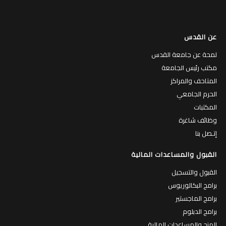
عن القدس
لمحة عن جامعة القدس
مكتب رئيس الجامعة
المتاحف والمراكز
الحرم الجامعي
المكتبات
وظائف شاغرة
إتـصل بنا
القبول والمساعدات المالية
القبول والتسجيل
برامج البكالوريوس
برامج الماجستير
برامج الدبلوم
المنح والمساعدات المالية