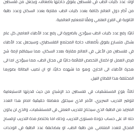
اولًا: عدد كليات الطب في فلسطين يفوق حاجتها بأضعاف، ويجعل من فلسطين
من أكثر دول العالم كثافة بعدد كليات الطب مقارنة بعدد السكان وعدد طلبة
الثانوية في الفرع العلمي وفقًا للمعايير العالمية.
ثانيًا: رفع عدد كليات الطب سيؤدي بالضرورة الى رفع عدد الأطباء العامين كل عام
بشكل متسارع يفوق بأضعاف حاجة المجتمع الفلسطيني، وسيجعل عدد الأطباء
في فلسطين من الأعلى في العالم مقارنة بعدد السكان، مما سيفاقم ازمة شح
فرص العمل او اكمال التخصص القائمة حاليًا في مجال الطب، مما سيؤدي اما الى
هجرة الأطباء الى الخارج، وهو ما نشهده حاليًا، او ان تصيب البطالة بصورها
المختلفة هذا القطاع النبيل.
ثالثاً: بلوغ المستشفيات في فلسطين حد الإشباع من حيث قدرتها الاستيعابية
لتوفير التدريب السريري، الأمر الذي سيخلق معضلة حقيقية امام هذا العدد
المتزايد من الطلبة الذي سيحتاج للتدريب العملي في المستشفيات، والذي لن يكون
حله الا على حساب جودة مستوى التدريب، وذلك اما باختصار مدة التدريب لإفساح
المجال للعدد المتنامي من طلبة الطب، او بمضاعفة عدد الطلبة في الوحدات