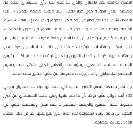
الاعيان الواقعة تحت الاحتلال، والذي اكد عليه أيضا الرأي الاستشاري الصادر عن
محكمة العدل الدولية حول جدار الفصل. كما وتؤكد جامعة القدس ان هذا
الاعتداء يشكل ايضًا تعدٍ خطير على جملة من الحقوق والحريات الإنسانية الأساسية،
الفردية والجماعية، بما فيها الحق في التعلم، والحق في صون الممتلكات،
والحريات الاكاديمية، وتطالب في هذا المقام كافة مكونات المجتمع الدولي من
دول وهيئات ومنظمات دولية ذات صلة، بما في ذلك الاتحاد الدولي لكرة القدم،
ومنظمة اليونسكو، الى التدخل الفوري والعاجل لوقف هذه الانتهاكات، وتوفير
الحماية للمجتمع الجامعي، ومؤسسات التعليم العالي بشكل عام، وعموم
المجتمع الفلسطيني، واتخاذ إجراءات ملموسة من شأنها تحقيق هذه الغاية.
وإذ تقدر جامعة القدس الأضرار المادية التي لحقت بها جراء هذا العدوان بحوالي
300 ألف دولار، فأنها تؤكد بأن ما يقع عليها وعلى شعبنا الفلسطيني من أضرار
معنوية نتيجة التضييق والترهيب المستمر لا يقدر بثمن، وستحتفظ بحقها في
اللجوء الى كافة المنابر الحقوقية لجبر الضرر الذي يقع عليها، بما في ذلك القضاء
الدولي بمنابره المختلفة.