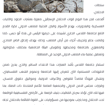
سلطات
الاحتلال،
أقدمت فجر هذا اليوم قوات الاحتلال الإسرائيلي معززة بعشرات الجنود والآليات
العسكرية والبلدوزرات، بهدم الأسوار والبنى التحتية للملعب الدولي لكرة القدم
التابع لجامعة القدس، الجاري تشييده على حرمها الرئيس في بلدة أبو ديس، كما
وقامت بحفر وتجريف أجزاء من أرض الملعب، وذلك بهدف إلحاق الضرر المادي
والمعنوي بالجامعة ومحيطها، وتقويض البيئة الجامعية بمختلف مكوناتها،
وتعطيل عملية بناء الملعب الدولي الوحيد في المنطقة.
تستنكر جامعة القدس بأشد العبارات هذا الاعتداء السافر، والذي يندرج ضمن
الانتهاكات المستمرة التي تتعرض إليها الجامعة وعموم الشعب الفلسطيني،
وتشكل انتهاكًا فاضحاً للقوانين والأعراف الدولية، ومواثيق حقوق الانسان،
وقرارات مجلس الامن الدولي والجمعية العامة للأمم المتحدة ذات الصلة، بما
فيها تلك التي تؤكد سريان اتفاقيات جنيف الرابعة على الأراضي الفلسطينية الواقعة
تحت الاحتلال وما يترتب بموجبها من مسؤوليات على القوة القائمة بالاحتلال تجاه