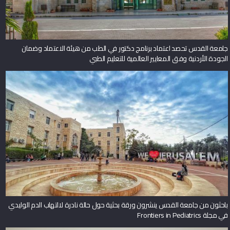
جامعة القدس تحصد اعتماد برنامج دكتور في الطب من هيئة الاعتماد وضمان
الجودة الأردنية وفق المعايير العالمية للتعليم الطبي
باحثون من جامعة القدس ينشرون ورقة بحثية حول حالة نادرة لالتهاب الدم الوليدي
في مجلة Frontiers in Pediatrics