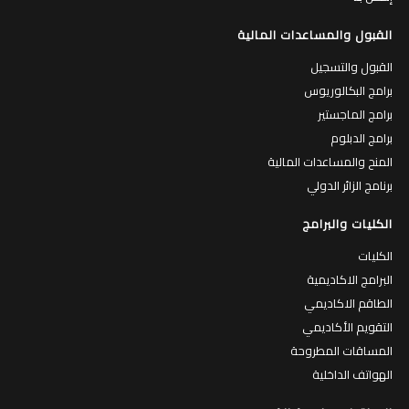
القبول والمساعدات المالية
القبول والتسجيل
برامج البكالوريوس
برامج الماجستير
برامج الدبلوم
المنح والمساعدات المالية
برنامج الزائر الدولي
الكليات والبرامج
الكليات
البرامج الاكاديمية
الطاقم الاكاديمي
التقويم الأكاديمي
المساقات المطروحة
الهواتف الداخلية