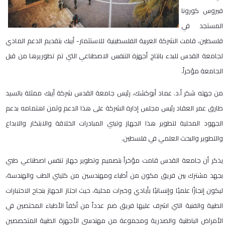
فيروس كورونا
المستجد في
فلسطين، قامت الشركة العربية الفلسطينية للاستثمار- أيبك بتقديم الدعم المادي
لجامعة القدس للبدء بانتاج أجهزة التنفس الاصطناعي التي تم تطوريرها من قبل
الجامعة مؤخراً.
من جهته شكر أ.د. عماد أبوكشك، رئيس جامعة القدس شركة أيبك ممثلة بالسيد
طارق عمر العقاد رئيس مجلس إدارة الشركة على هذا الدعم وثمن اهتمامه بدعم
الجهود المحلية لتطوير هذا الجهاز وتبني المبادرات الخلاقة والابتكار والابداع
والتطوير والبحث العلمي في فلسطين.
يذكر أن جامعة القدس قامت مؤخراً بتصميم وتطوير جهاز تنفس اصطناعي طبي
بجهد مشترك بين فريق مكون من أطباء ومهندسين من كليتي الطب والهندسة،
ليكون إنجازًا علميًا وإنسانيًا بأيادي وخبرات محلية، حيث اجتاز الجهاز بنجاح الاختبارات
الطبية والفنية التي اشرف عليها فريق ضم عدداً من أكفأ الأطباء المختصين في
الأمراض الباطنية والصدرية ومجموعة من مهندسي الأجهزة الطبية المتخصصين