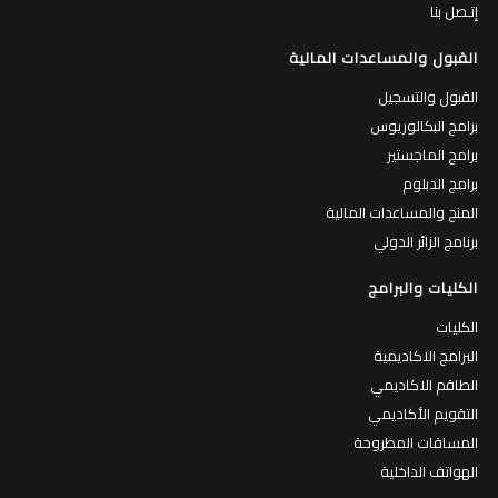
إتـصل بنا
القبول والمساعدات المالية
القبول والتسجيل
برامج البكالوريوس
برامج الماجستير
برامج الدبلوم
المنح والمساعدات المالية
برنامج الزائر الدولي
الكليات والبرامج
الكليات
البرامج الاكاديمية
الطاقم الاكاديمي
التقويم الأكاديمي
المساقات المطروحة
الهواتف الداخلية